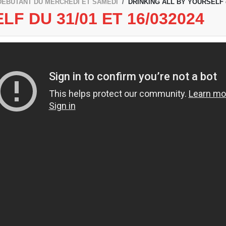
DEBUTANT DU MERCREDI ET SAMEDI
DRINKING ALL BY YOURSELF du
F DU 31/01 ET 16/032024