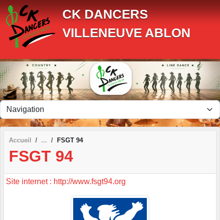
Panneau de gestion des cookies
CK DANCERS
VILLENEUVE ABLON
Accueil
FSGT 94
FSGT 94
Site internet : http://www.fsgt94.org