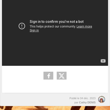
Publié le
04 déc. 2023
par
Cathy DENIS