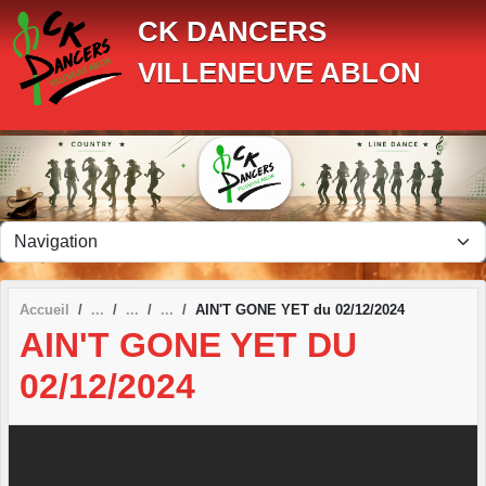
Panneau de gestion des cookies
CK DANCERS
VILLENEUVE ABLON
Accueil
AIN'T GONE YET du 02/12/2024
AIN'T GONE YET DU
02/12/2024