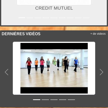
MAIF
DERNIÈRES VIDÉOS
+ de videos
Précedent
Sui