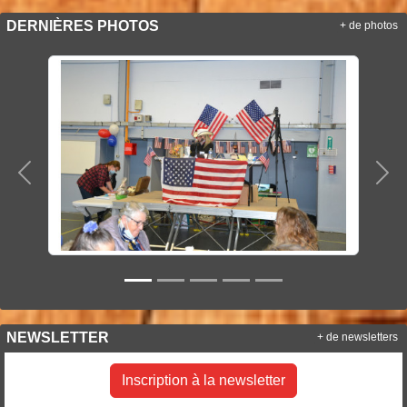
DERNIÈRES PHOTOS
+ de photos
Précedent
Sui
NEWSLETTER
+ de newsletters
Inscription à la newsletter