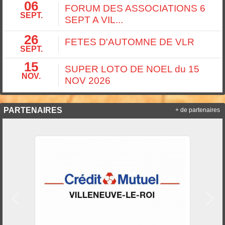
06
FORUM DES ASSOCIATIONS 6
SEPT.
SEPT A VIL...
26
FETES D'AUTOMNE DE VLR
SEPT.
15
SUPER LOTO DE NOEL du 15
NOV.
NOV 2026
PARTENAIRES
+ de partenaires
Précedent
Suiv