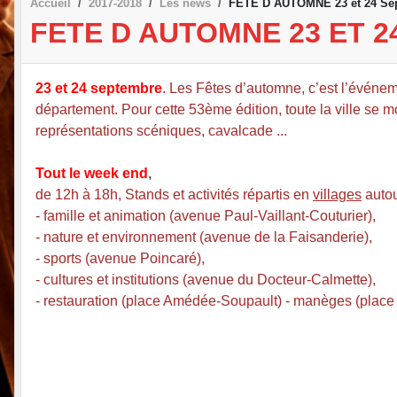
Accueil
2017-2018
Les news
FETE D AUTOMNE 23 et 24 Se
FETE D AUTOMNE 23 ET 
23 et 24 septembre
.
Les Fêtes d’automne, c’est l’événement
département. Pour cette 53ème édition, toute la ville se 
représentations scéniques, cavalcade ...
Tout le week end
,
de 12h à 18h, Stands et activités répartis en
villages
autou
- famille et animation (avenue Paul-Vaillant-Couturier),
- nature et environnement (avenue de la Faisanderie),
- sports (avenue Poincaré),
- cultures et institutions (avenue du Docteur-Calmette),
- restauration (place Amédée-Soupault) - manèges (place