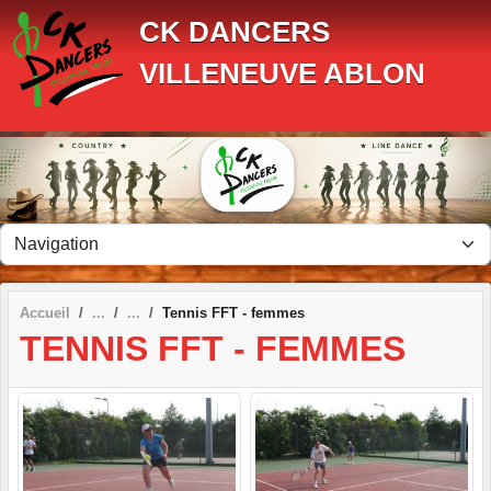
Panneau de gestion des cookies
CK DANCERS
VILLENEUVE ABLON
Accueil
Tennis FFT - femmes
TENNIS FFT - FEMMES