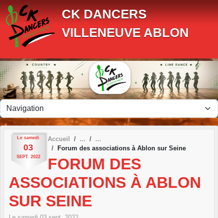
Panneau de gestion des cookies
CK DANCERS
VILLENEUVE ABLON
Le
samedi
Accueil
03
Forum des associations à Ablon sur Seine
SEPT.
2022
FORUM DES
ASSOCIATIONS À ABLON
SUR SEINE
Le
samedi
03
sept.
2022