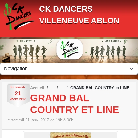
Panneau de gestion des cookies
CK DANCERS
VILLENEUVE ABLON
Le
samedi
Accueil
GRAND BAL COUNTRY et LINE
21
GRAND BAL
JANV.
2017
COUNTRY ET LINE
Le
samedi
21
janv.
2017
de 19h à 00h