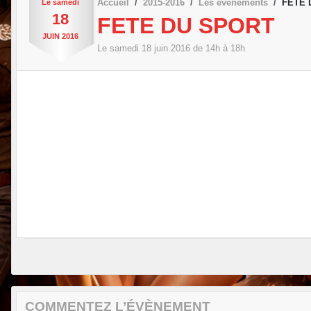
Accueil
2015-2016
Les évènements
FETE 
Le
samedi
18
FETE DU SPORT
JUIN
2016
Le
samedi
18
juin
2016
de 14h à 18h
COMMENTEZ L’ÉVÈNEMENT