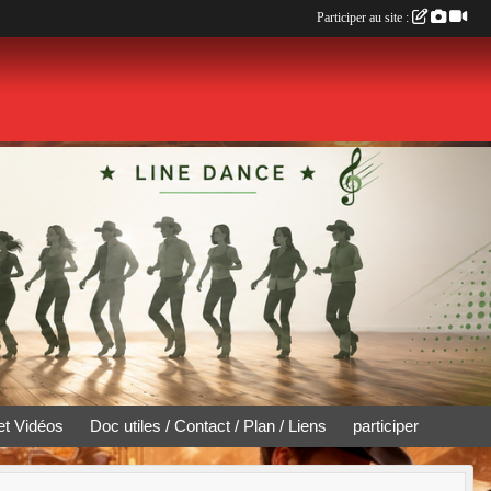
Participer au site :
et Vidéos
Doc utiles / Contact / Plan / Liens
participer