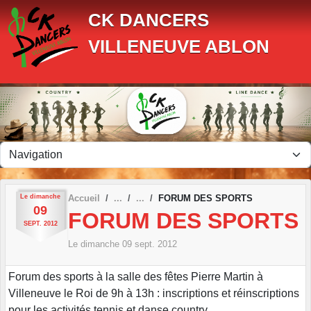
Panneau de gestion des cookies
CK DANCERS
VILLENEUVE ABLON
Le
dimanche
Accueil
FORUM DES SPORTS
09
FORUM DES SPORTS
SEPT.
2012
Le
dimanche
09
sept.
2012
Forum des sports à la salle des fêtes Pierre Martin à
Villeneuve le Roi de 9h à 13h : inscriptions et réinscriptions
pour les activités tennis et danse country