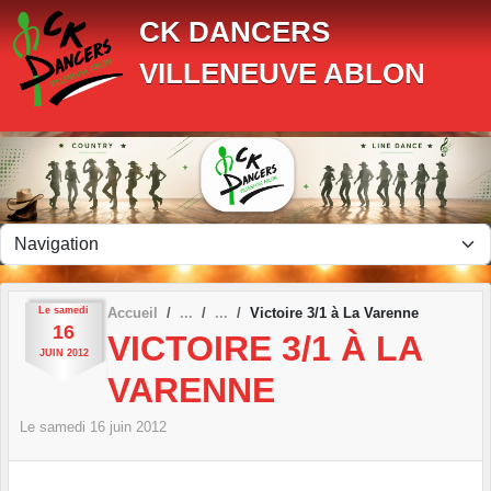
Panneau de gestion des cookies
CK DANCERS
VILLENEUVE ABLON
Le
samedi
Accueil
Victoire 3/1 à La Varenne
16
VICTOIRE 3/1 À LA
JUIN
2012
VARENNE
Le
samedi
16
juin
2012