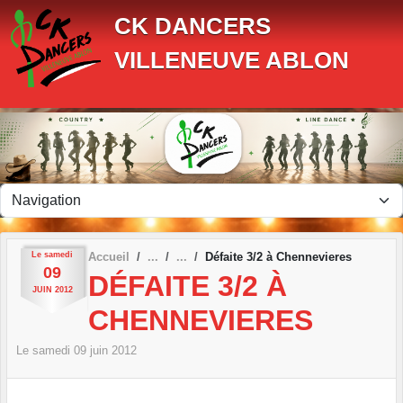
Panneau de gestion des cookies
CK DANCERS
VILLENEUVE ABLON
Le
samedi
Accueil
Défaite 3/2 à Chennevieres
09
DÉFAITE 3/2 À
JUIN
2012
CHENNEVIERES
Le
samedi
09
juin
2012