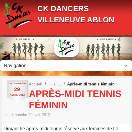
Panneau de gestion des cookies
CK DANCERS
VILLENEUVE ABLON
Le
dimanche
Accueil
Après-midi tennis féminin
29
APRÈS-MIDI TENNIS
AVRIL
2012
FÉMININ
Le
dimanche
29
avril
2012
Dimanche après-midi tennis réservé aux femmes de La