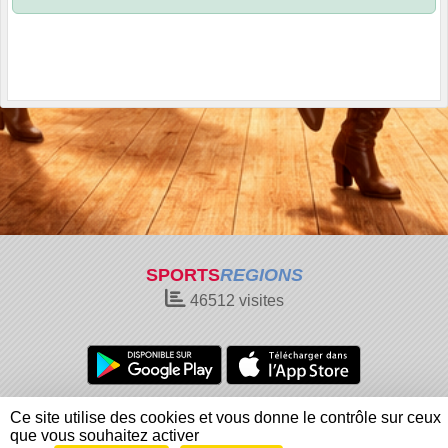
SPORTS
REGIONS
46512
visites
Charte cookies
Gestion des cookies
Ce site utilise des cookies et vous donne le contrôle sur ceux
Informations légales
Signaler un contenu inapproprié
que vous souhaitez activer