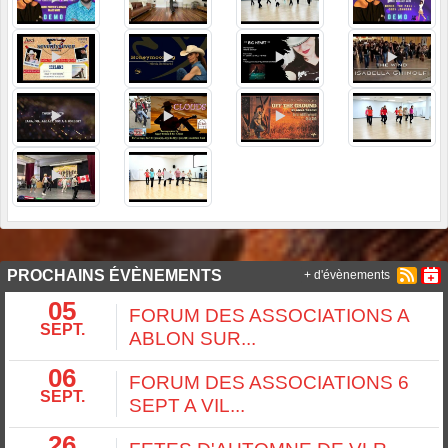
PROCHAINS ÉVÈNEMENTS
+ d'évènements
05
FORUM DES ASSOCIATIONS A
SEPT.
ABLON SUR...
06
FORUM DES ASSOCIATIONS 6
SEPT.
SEPT A VIL...
26