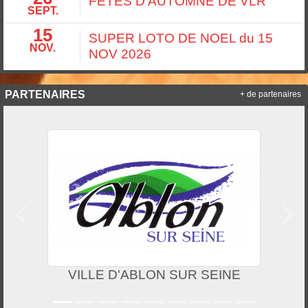
FETES D'AUTOMNE DE VLR
SEPT.
15
SUPER LOTO DE NOEL du 15
NOV.
NOV 2026
PARTENAIRES
+ de partenaires
Précedent
Suiv
CREDIT MUTUEL