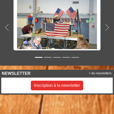
Précedent
Sui
NEWSLETTER
+ de newsletters
Inscription à la newsletter