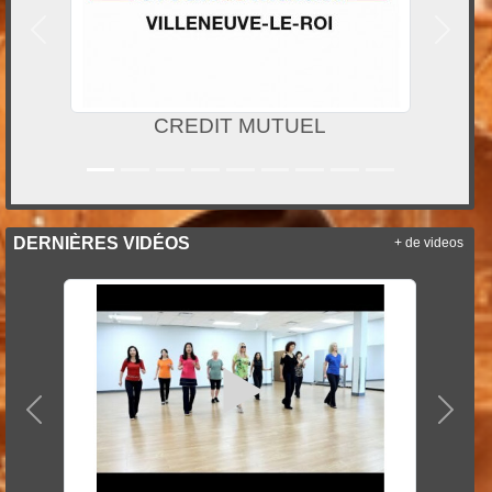
Précedent
Suivan
FSGT 94
DERNIÈRES VIDÉOS
+ de videos
Précedent
Suiva