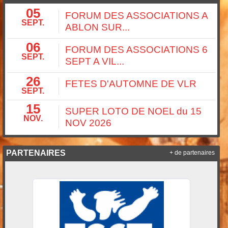
05
FORUM DES ASSOCIATIONS A
SEPT.
ABLON SUR...
06
FORUM DES ASSOCIATIONS 6
SEPT.
SEPT A VIL...
26
FETES D'AUTOMNE DE VLR
SEPT.
15
SUPER LOTO DE NOEL du 15
NOV.
NOV 2026
PARTENAIRES
+ de partenaires