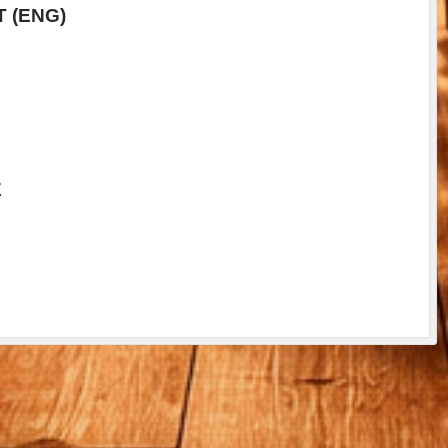
T (ENG)
E