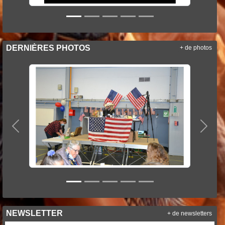
DERNIÈRES PHOTOS
+ de photos
Précedent
Suiva
NEWSLETTER
+ de newsletters