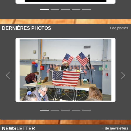
DERNIÈRES PHOTOS
+ de photos
Précedent
Sui
NEWSLETTER
+ de newsletters