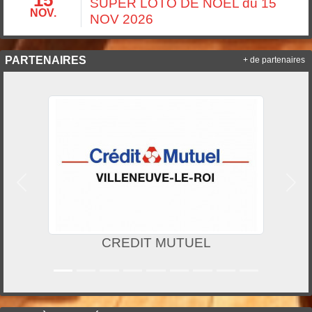
15
SUPER LOTO DE NOEL du 15
NOV.
NOV 2026
PARTENAIRES
+ de partenaires
Précedent
Suiv
CREDIT MUTUEL