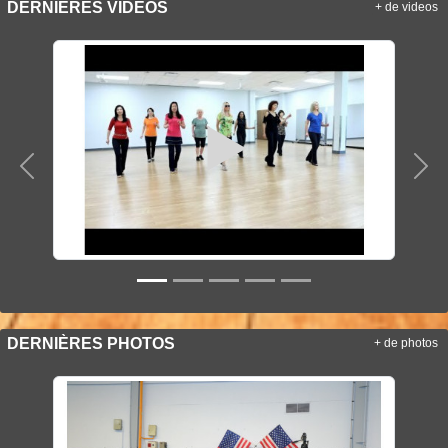
DERNIÈRES VIDÉOS
+ de videos
Précedent
Sui
DERNIÈRES PHOTOS
+ de photos