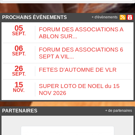
PROCHAINS ÉVÈNEMENTS
+ d'évènements
05
FORUM DES ASSOCIATIONS A
SEPT.
ABLON SUR...
06
FORUM DES ASSOCIATIONS 6
SEPT.
SEPT A VIL...
26
FETES D'AUTOMNE DE VLR
SEPT.
15
SUPER LOTO DE NOEL du 15
NOV.
NOV 2026
PARTENAIRES
+ de partenaires